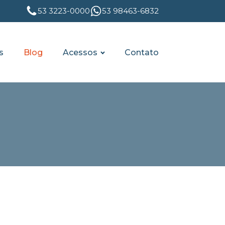
53 3223-0000
53 98463-6832
s
Blog
Acessos
Contato