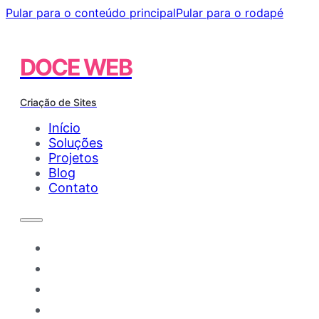
Pular para o conteúdo principal
Pular para o rodapé
DOCE WEB
Criação de Sites
Início
Soluções
Projetos
Blog
Contato
Início
Soluções
Projetos
Blog